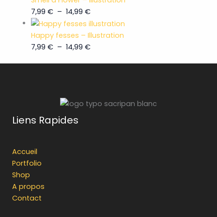
7,99
€
–
14,99
€
Happy fesses – Illustration
7,99
€
–
14,99
€
Liens Rapides
Accueil
Portfolio
Shop
A propos
Contact